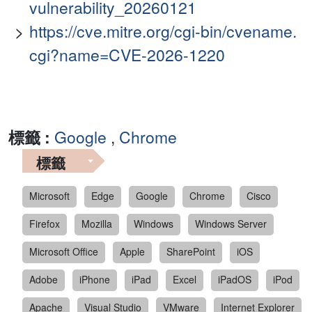
vulnerability_20260121
https://cve.mitre.org/cgi-bin/cvename.
cgi?name=CVE-2026-1220
標籤 :
Google
,
Chrome
標籤
Microsoft
Edge
Google
Chrome
Cisco
Firefox
Mozilla
Windows
Windows Server
Microsoft Office
Apple
SharePoint
iOS
Adobe
iPhone
iPad
Excel
iPadOS
iPod
Apache
Visual Studio
VMware
Internet Explorer