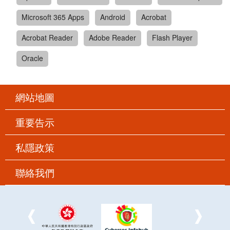
Microsoft 365 Apps
Android
Acrobat
Acrobat Reader
Adobe Reader
Flash Player
Oracle
網站地圖
重要告示
私隱政策
聯絡我們