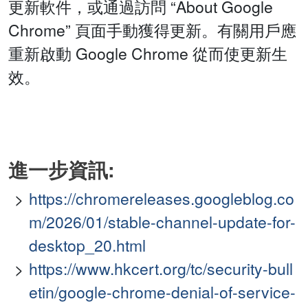
更新軟件，或通過訪問 “About Google
Chrome” 頁面手動獲得更新。有關用戶應
重新啟動 Google Chrome 從而使更新生
效。
進一步資訊:
https://chromereleases.googleblog.co
m/2026/01/stable-channel-update-for-
desktop_20.html
https://www.hkcert.org/tc/security-bull
etin/google-chrome-denial-of-service-