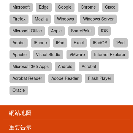
Microsoft
Edge
Google
Chrome
Cisco
Firefox
Mozilla
Windows
Windows Server
Microsoft Office
Apple
SharePoint
iOS
Adobe
iPhone
iPad
Excel
iPadOS
iPod
Apache
Visual Studio
VMware
Internet Explorer
Microsoft 365 Apps
Android
Acrobat
Acrobat Reader
Adobe Reader
Flash Player
Oracle
網站地圖
重要告示