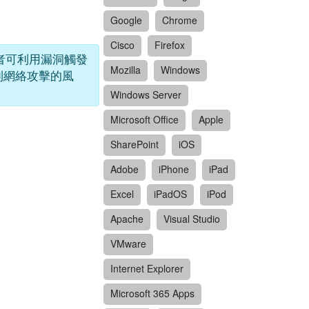
Google
Chrome
Cisco
Firefox
攻擊者可利用漏洞觸發
Mozilla
Windows
受到網絡攻擊的風
Windows Server
Microsoft Office
Apple
SharePoint
iOS
Adobe
iPhone
iPad
Excel
iPadOS
iPod
Apache
Visual Studio
VMware
Internet Explorer
Microsoft 365 Apps