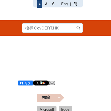
A
Eng
|
简
A
A
標籤
Microsoft
Edge