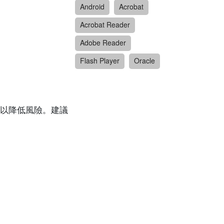
Android
Acrobat
Acrobat Reader
Adobe Reader
Flash Player
Oracle
以降低風險。建議