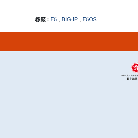
F5
,
BIG-IP
,
F5OS
標籤 :