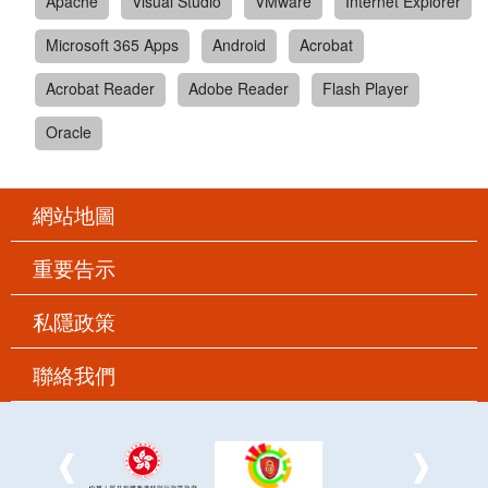
Apache
Visual Studio
VMware
Internet Explorer
Microsoft 365 Apps
Android
Acrobat
Acrobat Reader
Adobe Reader
Flash Player
Oracle
網站地圖
重要告示
私隱政策
聯絡我們