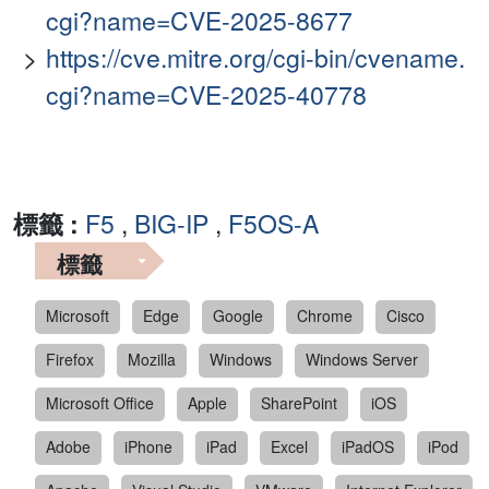
cgi?name=CVE-2025-8677
https://cve.mitre.org/cgi-bin/cvename.
cgi?name=CVE-2025-40778
標籤 :
F5
,
BIG-IP
,
F5OS-A
標籤
Microsoft
Edge
Google
Chrome
Cisco
Firefox
Mozilla
Windows
Windows Server
Microsoft Office
Apple
SharePoint
iOS
Adobe
iPhone
iPad
Excel
iPadOS
iPod