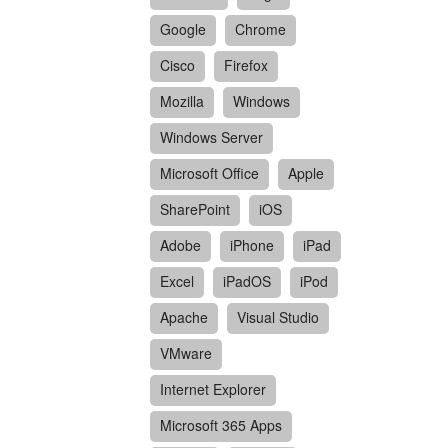
Google
Chrome
Cisco
Firefox
Mozilla
Windows
Windows Server
Microsoft Office
Apple
SharePoint
iOS
Adobe
iPhone
iPad
Excel
iPadOS
iPod
Apache
Visual Studio
VMware
Internet Explorer
Microsoft 365 Apps