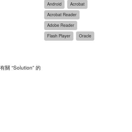
Android
Acrobat
Acrobat Reader
Adobe Reader
Flash Player
Oracle
olution” 的