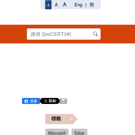
A
Eng
|
简
A
A
標籤
Microsoft
Edge