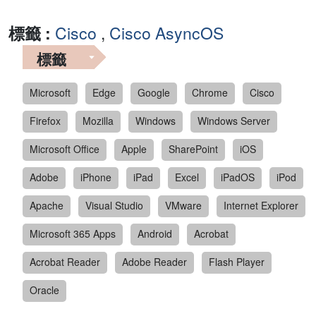
標籤 :
Cisco
,
Cisco AsyncOS
標籤
Microsoft
Edge
Google
Chrome
Cisco
Firefox
Mozilla
Windows
Windows Server
Microsoft Office
Apple
SharePoint
iOS
Adobe
iPhone
iPad
Excel
iPadOS
iPod
Apache
Visual Studio
VMware
Internet Explorer
Microsoft 365 Apps
Android
Acrobat
Acrobat Reader
Adobe Reader
Flash Player
Oracle