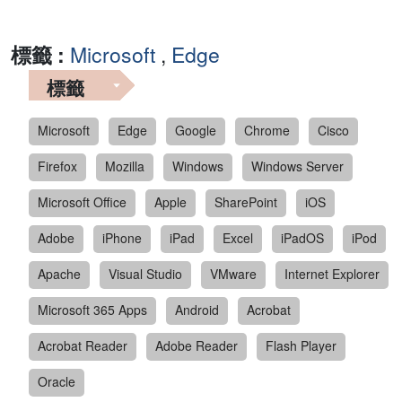
標籤 :
Microsoft
,
Edge
標籤
Microsoft
Edge
Google
Chrome
Cisco
Firefox
Mozilla
Windows
Windows Server
Microsoft Office
Apple
SharePoint
iOS
Adobe
iPhone
iPad
Excel
iPadOS
iPod
Apache
Visual Studio
VMware
Internet Explorer
Microsoft 365 Apps
Android
Acrobat
Acrobat Reader
Adobe Reader
Flash Player
Oracle