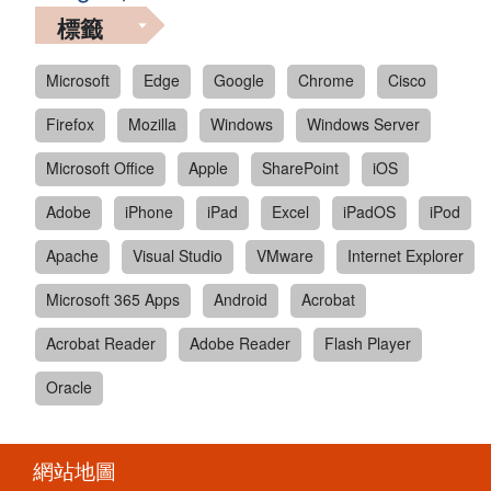
標籤
Microsoft
Edge
Google
Chrome
Cisco
Firefox
Mozilla
Windows
Windows Server
Microsoft Office
Apple
SharePoint
iOS
Adobe
iPhone
iPad
Excel
iPadOS
iPod
Apache
Visual Studio
VMware
Internet Explorer
Microsoft 365 Apps
Android
Acrobat
Acrobat Reader
Adobe Reader
Flash Player
Oracle
網站地圖