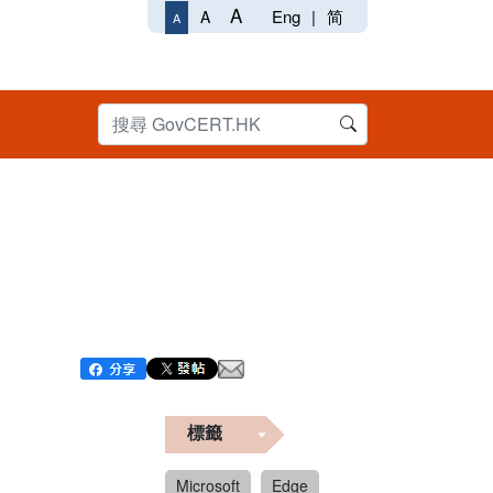
A
Eng
|
简
A
A
標籤
Microsoft
Edge