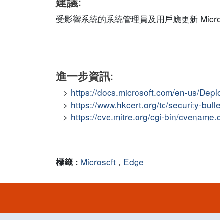
建議:
受影響系統的系統管理員及用戶應更新 Microsof
進一步資訊:
https://docs.microsoft.com/en-us/Dep
https://www.hkcert.org/tc/security-bul
https://cve.mitre.org/cgi-bin/cvena
Microsoft
,
Edge
標籤 :