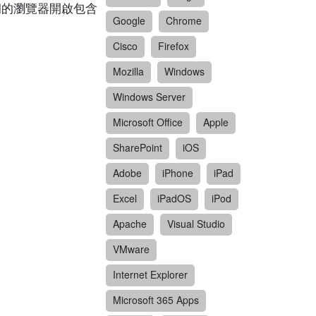
有漏洞的瀏覽器開啟包含
Google
Chrome
Cisco
Firefox
Mozilla
Windows
Windows Server
Microsoft Office
Apple
SharePoint
iOS
Adobe
iPhone
iPad
Excel
iPadOS
iPod
Apache
Visual Studio
VMware
Internet Explorer
Microsoft 365 Apps