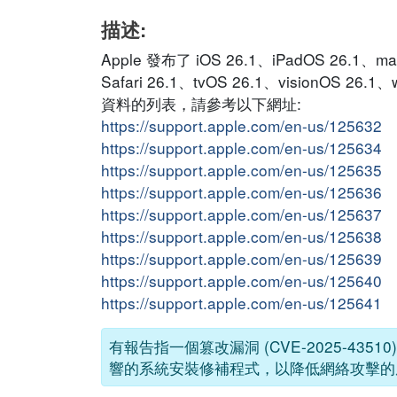
描述:
Apple 發布了 iOS 26.1、iPadOS 26.1、ma
Safari 26.1、tvOS 26.1、visionOS 
資料的列表，請參考以下網址:
https://support.apple.com/en-us/125632
https://support.apple.com/en-us/125634
https://support.apple.com/en-us/125635
https://support.apple.com/en-us/125636
https://support.apple.com/en-us/125637
https://support.apple.com/en-us/125638
https://support.apple.com/en-us/125639
https://support.apple.com/en-us/125640
https://support.apple.com/en-us/125641
有報告指一個篡改漏洞 (CVE-2025-4351
響的系統安裝修補程式，以降低網絡攻擊的