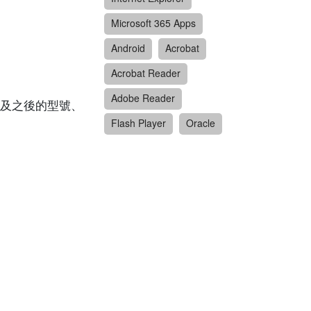
Microsoft 365 Apps
Android
Acrobat
Acrobat Reader
Adobe Reader
1 代及之後的型號、
Flash Player
Oracle