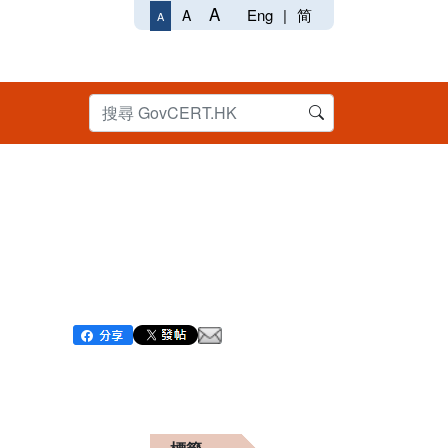
A
Eng
|
简
A
A