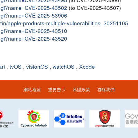
me.cgi?name=CVE-2025-43502
(to CVE-2025-43507)
me.cgi?name=CVE-2025-53906
letin/apple-products-multiple-vulnerabilities_20251105
me.cgi?name=CVE-2025-43510
me.cgi?name=CVE-2025-43520
ari
,
tvOS
,
visionOS
,
watchOS
,
Xcode
網站地圖
重要告示
私隱政策
聯絡我們