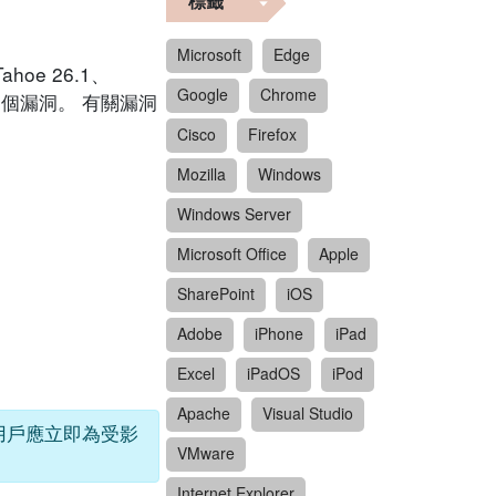
標籤
Microsoft
Edge
Tahoe 26.1、
Google
Chrome
 裝置的多個漏洞。 有關漏洞
Cisco
Firefox
Mozilla
Windows
Windows Server
Microsoft Office
Apple
SharePoint
iOS
Adobe
iPhone
iPad
Excel
iPadOS
iPod
Apache
Visual Studio
擊。用戶應立即為受影
VMware
Internet Explorer