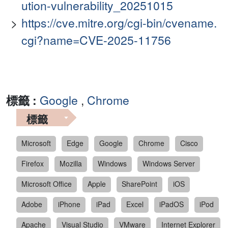
ution-vulnerability_20251015
https://cve.mitre.org/cgi-bin/cvename.
cgi?name=CVE-2025-11756
標籤 :
Google
,
Chrome
標籤
Microsoft
Edge
Google
Chrome
Cisco
Firefox
Mozilla
Windows
Windows Server
Microsoft Office
Apple
SharePoint
iOS
Adobe
iPhone
iPad
Excel
iPadOS
iPod
Apache
Visual Studio
VMware
Internet Explorer