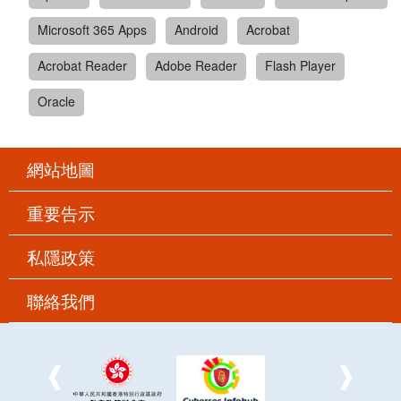
Microsoft 365 Apps
Android
Acrobat
Acrobat Reader
Adobe Reader
Flash Player
Oracle
網站地圖
重要告示
私隱政策
聯絡我們