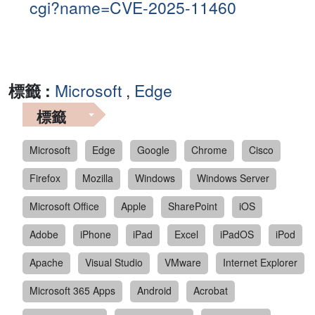
cgi?name=CVE-2025-11460
標籤 :
Microsoft
,
Edge
標籤
Microsoft
Edge
Google
Chrome
Cisco
Firefox
Mozilla
Windows
Windows Server
Microsoft Office
Apple
SharePoint
iOS
Adobe
iPhone
iPad
Excel
iPadOS
iPod
Apache
Visual Studio
VMware
Internet Explorer
Microsoft 365 Apps
Android
Acrobat