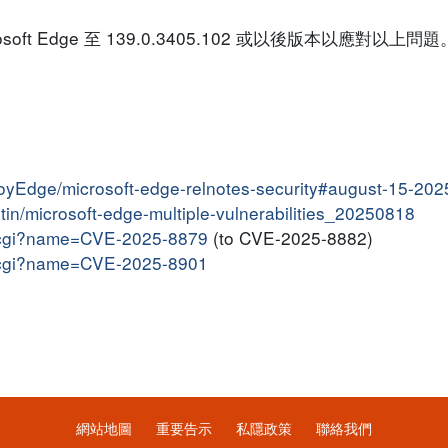
t Edge 至 139.0.3405.102 或以後版本以應對以上問題
ployEdge/microsoft-edge-relnotes-security#august-15-202
letin/microsoft-edge-multiple-vulnerabilities_20250818
me.cgi?name=CVE-2025-8879
(to CVE-2025-8882)
me.cgi?name=CVE-2025-8901
網站地圖
重要告示
私隱政策
聯絡我們