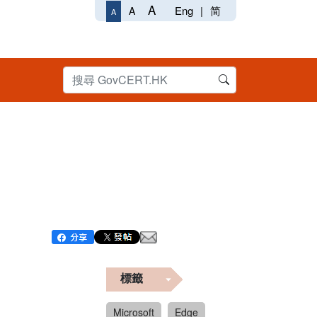
A
Eng
|
简
A
A
標籤
Microsoft
Edge