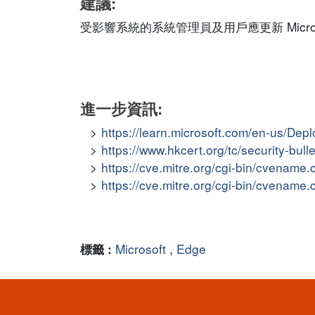
建議:
受影響系統的系統管理員及用戶應更新 Microsof
進一步資訊:
https://learn.microsoft.com/en-us/De
https://www.hkcert.org/tc/security-bul
https://cve.mitre.org/cgi-bin/cvena
https://cve.mitre.org/cgi-bin/cvena
Microsoft
,
Edge
標籤 :