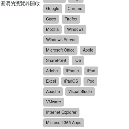
過含有漏洞的瀏覽器開啟
Google
Chrome
Cisco
Firefox
Mozilla
Windows
Windows Server
Microsoft Office
Apple
SharePoint
iOS
Adobe
iPhone
iPad
Excel
iPadOS
iPod
Apache
Visual Studio
VMware
Internet Explorer
Microsoft 365 Apps