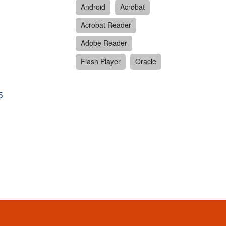
Android
Acrobat
。
Acrobat Reader
Adobe Reader
Flash Player
Oracle
5