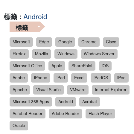
標籤 :
Android
標籤
Microsoft
Edge
Google
Chrome
Cisco
Firefox
Mozilla
Windows
Windows Server
Microsoft Office
Apple
SharePoint
iOS
Adobe
iPhone
iPad
Excel
iPadOS
iPod
Apache
Visual Studio
VMware
Internet Explorer
Microsoft 365 Apps
Android
Acrobat
Acrobat Reader
Adobe Reader
Flash Player
Oracle