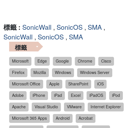
標籤 :
SonicWall
,
SonicOS
,
SMA
,
SonicWall
,
SonicOS
,
SMA
標籤
Microsoft
Edge
Google
Chrome
Cisco
Firefox
Mozilla
Windows
Windows Server
Microsoft Office
Apple
SharePoint
iOS
Adobe
iPhone
iPad
Excel
iPadOS
iPod
Apache
Visual Studio
VMware
Internet Explorer
Microsoft 365 Apps
Android
Acrobat