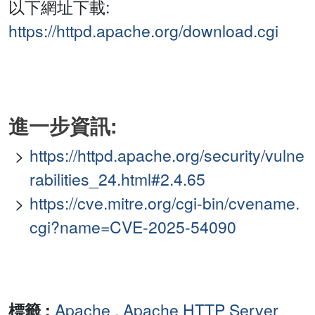
以下網址下載:
https://httpd.apache.org/download.cgi
進一步資訊:
https://httpd.apache.org/security/vulne
rabilities_24.html#2.4.65
https://cve.mitre.org/cgi-bin/cvename.
cgi?name=CVE-2025-54090
標籤 :
Apache
,
Apache HTTP Server