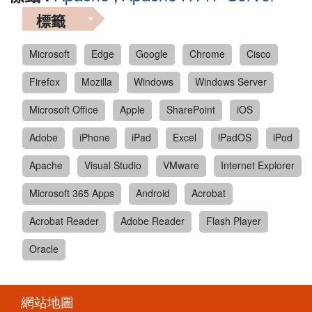
標籤
Microsoft
Edge
Google
Chrome
Cisco
Firefox
Mozilla
Windows
Windows Server
Microsoft Office
Apple
SharePoint
iOS
Adobe
iPhone
iPad
Excel
iPadOS
iPod
Apache
Visual Studio
VMware
Internet Explorer
Microsoft 365 Apps
Android
Acrobat
Acrobat Reader
Adobe Reader
Flash Player
Oracle
網站地圖