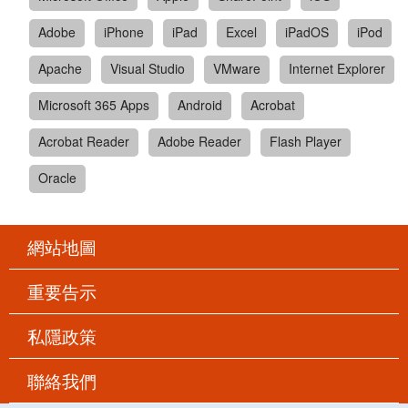
Adobe
iPhone
iPad
Excel
iPadOS
iPod
Apache
Visual Studio
VMware
Internet Explorer
Microsoft 365 Apps
Android
Acrobat
Acrobat Reader
Adobe Reader
Flash Player
Oracle
網站地圖
重要告示
私隱政策
聯絡我們