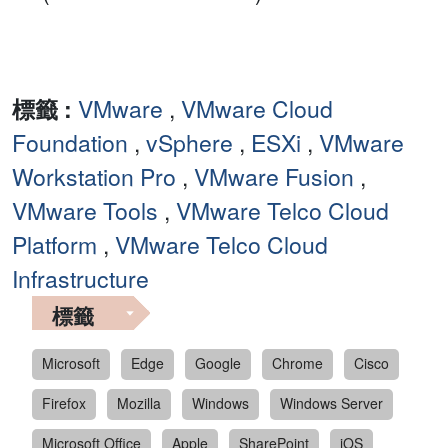
標籤 :
VMware
,
VMware Cloud
Foundation
,
vSphere
,
ESXi
,
VMware
Workstation Pro
,
VMware Fusion
,
VMware Tools
,
VMware Telco Cloud
Platform
,
VMware Telco Cloud
Infrastructure
標籤
Microsoft
Edge
Google
Chrome
Cisco
Firefox
Mozilla
Windows
Windows Server
Microsoft Office
Apple
SharePoint
iOS