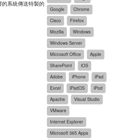
受影響的系統傳送特製的
Google
Chrome
Cisco
Firefox
Mozilla
Windows
Windows Server
Microsoft Office
Apple
SharePoint
iOS
Adobe
iPhone
iPad
Excel
iPadOS
iPod
Apache
Visual Studio
VMware
Internet Explorer
Microsoft 365 Apps