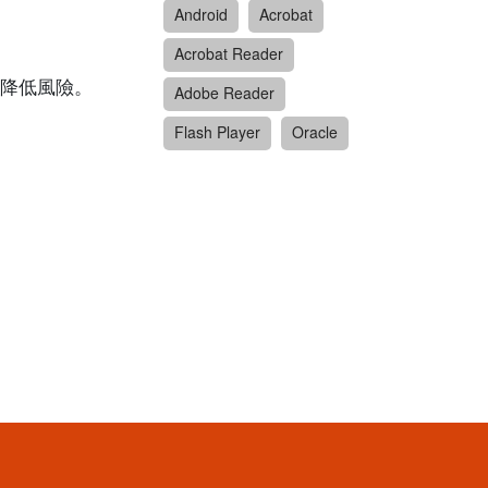
Android
Acrobat
Acrobat Reader
降低風險。
Adobe Reader
Flash Player
Oracle