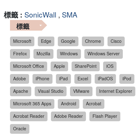
標籤 :
SonicWall
,
SMA
標籤
Microsoft
Edge
Google
Chrome
Cisco
Firefox
Mozilla
Windows
Windows Server
Microsoft Office
Apple
SharePoint
iOS
Adobe
iPhone
iPad
Excel
iPadOS
iPod
Apache
Visual Studio
VMware
Internet Explorer
Microsoft 365 Apps
Android
Acrobat
Acrobat Reader
Adobe Reader
Flash Player
Oracle