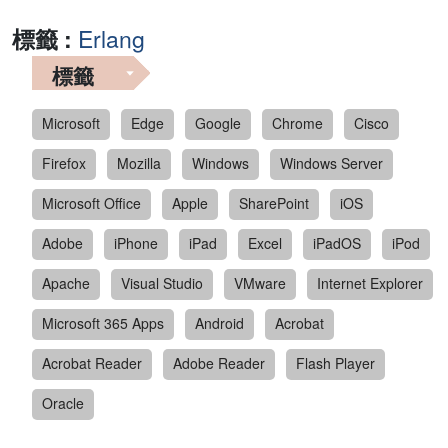
標籤 :
Erlang
標籤
Microsoft
Edge
Google
Chrome
Cisco
Firefox
Mozilla
Windows
Windows Server
Microsoft Office
Apple
SharePoint
iOS
Adobe
iPhone
iPad
Excel
iPadOS
iPod
Apache
Visual Studio
VMware
Internet Explorer
Microsoft 365 Apps
Android
Acrobat
Acrobat Reader
Adobe Reader
Flash Player
Oracle