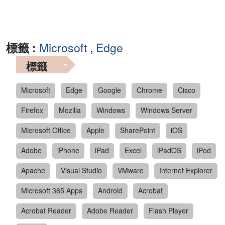
標籤 :
Microsoft
,
Edge
標籤
Microsoft
Edge
Google
Chrome
Cisco
Firefox
Mozilla
Windows
Windows Server
Microsoft Office
Apple
SharePoint
iOS
Adobe
iPhone
iPad
Excel
iPadOS
iPod
Apache
Visual Studio
VMware
Internet Explorer
Microsoft 365 Apps
Android
Acrobat
Acrobat Reader
Adobe Reader
Flash Player