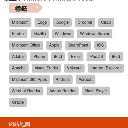
標籤
Microsoft
Edge
Google
Chrome
Cisco
Firefox
Mozilla
Windows
Windows Server
Microsoft Office
Apple
SharePoint
iOS
Adobe
iPhone
iPad
Excel
iPadOS
iPod
Apache
Visual Studio
VMware
Internet Explorer
Microsoft 365 Apps
Android
Acrobat
Acrobat Reader
Adobe Reader
Flash Player
Oracle
網站地圖