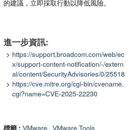
的建議，立即採取行動以降低風險。
進一步資訊:
https://support.broadcom.com/web/ec
x/support-content-notification/-/extern
al/content/SecurityAdvisories/0/25518
https://cve.mitre.org/cgi-bin/cvename.
cgi?name=CVE-2025-22230
標籤 :
VMware
,
VMware Tools