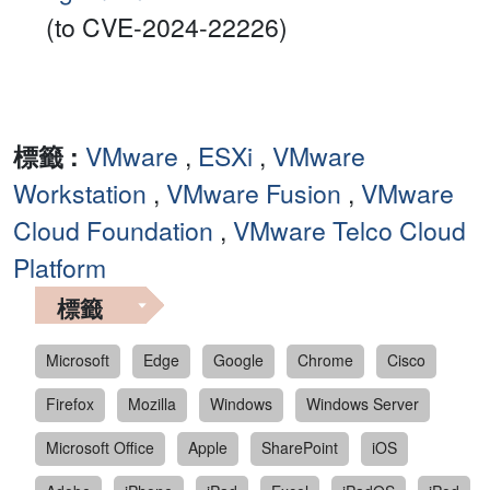
(to CVE-2024-22226)
標籤 :
VMware
,
ESXi
,
VMware
Workstation
,
VMware Fusion
,
VMware
Cloud Foundation
,
VMware Telco Cloud
Platform
標籤
Microsoft
Edge
Google
Chrome
Cisco
Firefox
Mozilla
Windows
Windows Server
Microsoft Office
Apple
SharePoint
iOS