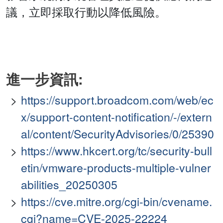
議，立即採取行動以降低風險。
進一步資訊:
https://support.broadcom.com/web/ec
x/support-content-notification/-/extern
al/content/SecurityAdvisories/0/25390
https://www.hkcert.org/tc/security-bull
etin/vmware-products-multiple-vulner
abilities_20250305
https://cve.mitre.org/cgi-bin/cvename.
cgi?name=CVE-2025-22224