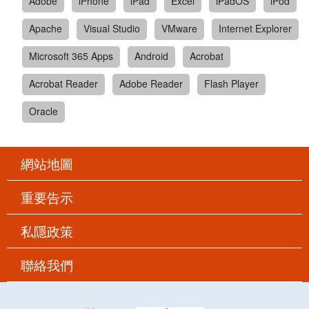
Adobe
iPhone
iPad
Excel
iPadOS
iPod
Apache
Visual Studio
VMware
Internet Explorer
Microsoft 365 Apps
Android
Acrobat
Acrobat Reader
Adobe Reader
Flash Player
Oracle
網站地圖
重要告示
私隱政策
聯絡我們