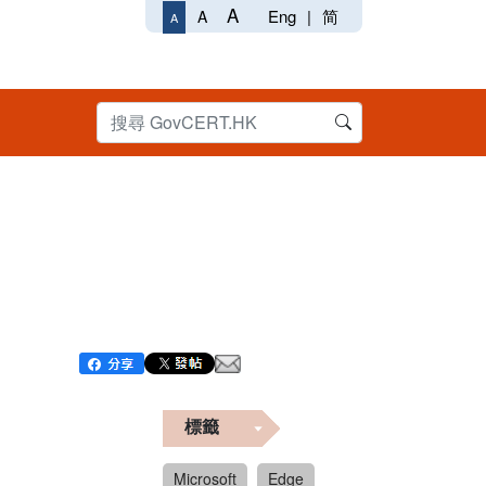
A
Eng
|
简
A
A
標籤
Microsoft
Edge