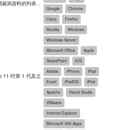
漏洞。有關漏洞資料的列表，
Google
Chrome
Cisco
Firefox
Mozilla
Windows
Windows Server
Microsoft Office
Apple
SharePoint
iOS
Adobe
iPhone
iPad
 11 吋第 1 代及之
Excel
iPadOS
iPod
Apache
Visual Studio
VMware
Internet Explorer
Microsoft 365 Apps