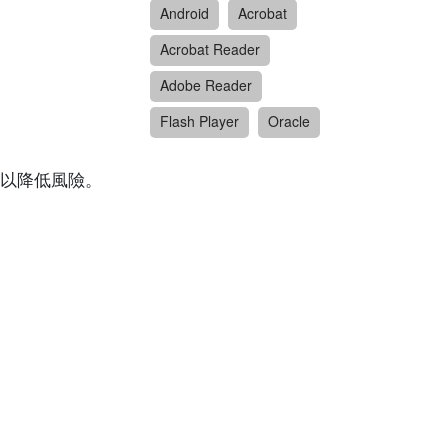
Android
Acrobat
Acrobat Reader
Adobe Reader
Flash Player
Oracle
以降低風險。