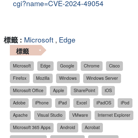
cgi?name=CVE-2024-49054
標籤 :
Microsoft
,
Edge
標籤
Microsoft
Edge
Google
Chrome
Cisco
Firefox
Mozilla
Windows
Windows Server
Microsoft Office
Apple
SharePoint
iOS
Adobe
iPhone
iPad
Excel
iPadOS
iPod
Apache
Visual Studio
VMware
Internet Explorer
Microsoft 365 Apps
Android
Acrobat