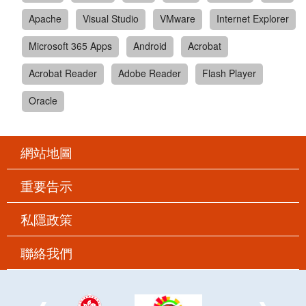
Apache
Visual Studio
VMware
Internet Explorer
Microsoft 365 Apps
Android
Acrobat
Acrobat Reader
Adobe Reader
Flash Player
Oracle
網站地圖
重要告示
私隱政策
聯絡我們