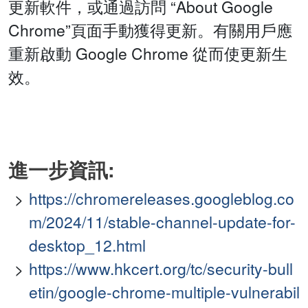
更新軟件，或通過訪問 “About Google
Chrome”頁面手動獲得更新。有關用戶應
重新啟動 Google Chrome 從而使更新生
效。
進一步資訊:
https://chromereleases.googleblog.co
m/2024/11/stable-channel-update-for-
desktop_12.html
https://www.hkcert.org/tc/security-bull
etin/google-chrome-multiple-vulnerabil