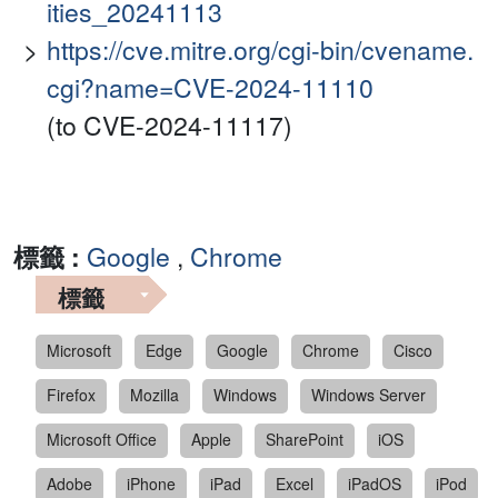
ities_20241113
https://cve.mitre.org/cgi-bin/cvename.
cgi?name=CVE-2024-11110
(to CVE-2024-11117)
標籤 :
Google
,
Chrome
標籤
Microsoft
Edge
Google
Chrome
Cisco
Firefox
Mozilla
Windows
Windows Server
Microsoft Office
Apple
SharePoint
iOS
Adobe
iPhone
iPad
Excel
iPadOS
iPod