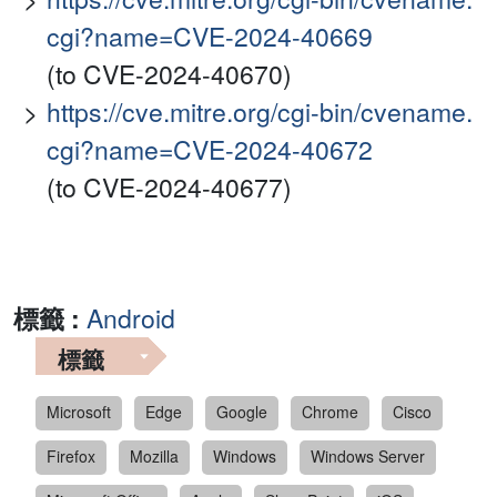
cgi?name=CVE-2024-40669
(to CVE-2024-40670)
https://cve.mitre.org/cgi-bin/cvename.
cgi?name=CVE-2024-40672
(to CVE-2024-40677)
標籤 :
Android
標籤
Microsoft
Edge
Google
Chrome
Cisco
Firefox
Mozilla
Windows
Windows Server