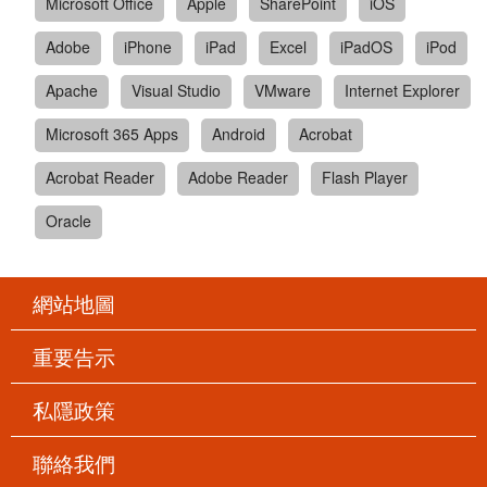
Microsoft Office
Apple
SharePoint
iOS
Adobe
iPhone
iPad
Excel
iPadOS
iPod
Apache
Visual Studio
VMware
Internet Explorer
Microsoft 365 Apps
Android
Acrobat
Acrobat Reader
Adobe Reader
Flash Player
Oracle
網站地圖
重要告示
私隱政策
聯絡我們