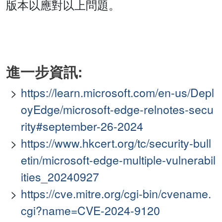
版本以應對以上問題。
進一步資訊:
https://learn.microsoft.com/en-us/Depl
oyEdge/microsoft-edge-relnotes-secu
rity#september-26-2024
https://www.hkcert.org/tc/security-bull
etin/microsoft-edge-multiple-vulnerabil
ities_20240927
https://cve.mitre.org/cgi-bin/cvename.
cgi?name=CVE-2024-9120