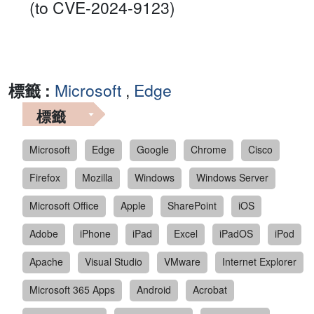
(to CVE-2024-9123)
標籤 :
Microsoft
,
Edge
標籤
Microsoft
Edge
Google
Chrome
Cisco
Firefox
Mozilla
Windows
Windows Server
Microsoft Office
Apple
SharePoint
iOS
Adobe
iPhone
iPad
Excel
iPadOS
iPod
Apache
Visual Studio
VMware
Internet Explorer
Microsoft 365 Apps
Android
Acrobat