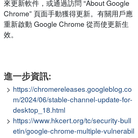
來更新軟件，或通過訪問 “About Google
Chrome” 頁面手動獲得更新。有關用戶應
重新啟動 Google Chrome 從而使更新生
效。
進一步資訊:
https://chromereleases.googleblog.co
m/2024/06/stable-channel-update-for-
desktop_18.html
https://www.hkcert.org/tc/security-bull
etin/google-chrome-multiple-vulnerabil