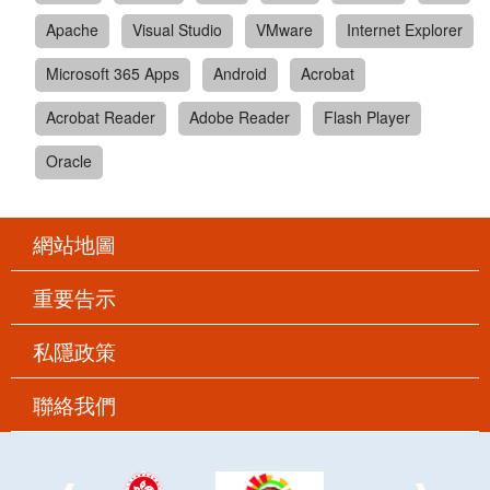
Apache
Visual Studio
VMware
Internet Explorer
Microsoft 365 Apps
Android
Acrobat
Acrobat Reader
Adobe Reader
Flash Player
Oracle
網站地圖
重要告示
私隱政策
聯絡我們