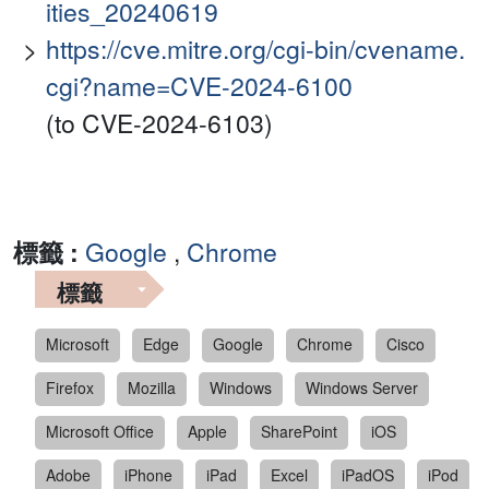
ities_20240619
https://cve.mitre.org/cgi-bin/cvename.
cgi?name=CVE-2024-6100
(to CVE-2024-6103)
標籤 :
Google
,
Chrome
標籤
Microsoft
Edge
Google
Chrome
Cisco
Firefox
Mozilla
Windows
Windows Server
Microsoft Office
Apple
SharePoint
iOS
Adobe
iPhone
iPad
Excel
iPadOS
iPod