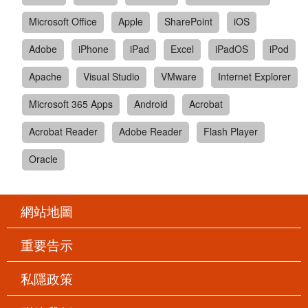
Microsoft Office
Apple
SharePoint
iOS
Adobe
iPhone
iPad
Excel
iPadOS
iPod
Apache
Visual Studio
VMware
Internet Explorer
Microsoft 365 Apps
Android
Acrobat
Acrobat Reader
Adobe Reader
Flash Player
Oracle
網站地圖
重要告示
私隱政策