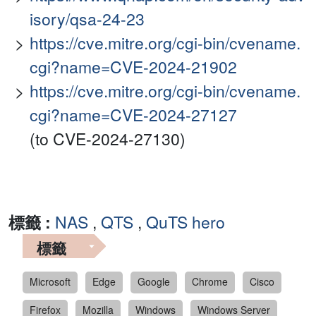
isory/qsa-24-23
https://cve.mitre.org/cgi-bin/cvename.
cgi?name=CVE-2024-21902
https://cve.mitre.org/cgi-bin/cvename.
cgi?name=CVE-2024-27127
(to CVE-2024-27130)
標籤 :
NAS
,
QTS
,
QuTS hero
標籤
Microsoft
Edge
Google
Chrome
Cisco
Firefox
Mozilla
Windows
Windows Server