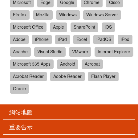
Microsoft
Edge
Google
Chrome
Cisco
Firefox
Mozilla
Windows
Windows Server
Microsoft Office
Apple
SharePoint
iOS
Adobe
iPhone
iPad
Excel
iPadOS
iPod
Apache
Visual Studio
VMware
Internet Explorer
Microsoft 365 Apps
Android
Acrobat
Acrobat Reader
Adobe Reader
Flash Player
Oracle
網站地圖
重要告示