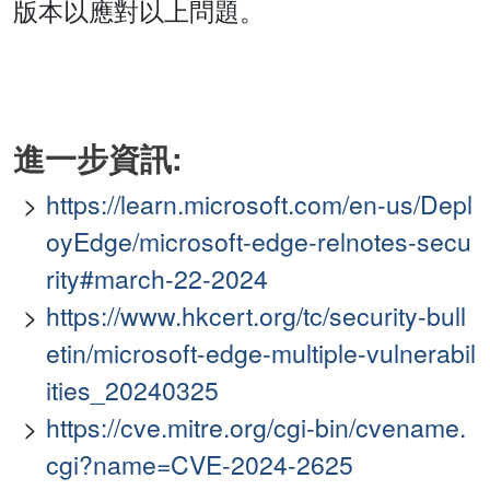
版本以應對以上問題。
進一步資訊:
https://learn.microsoft.com/en-us/Depl
oyEdge/microsoft-edge-relnotes-secu
rity#march-22-2024
https://www.hkcert.org/tc/security-bull
etin/microsoft-edge-multiple-vulnerabil
ities_20240325
https://cve.mitre.org/cgi-bin/cvename.
cgi?name=CVE-2024-2625