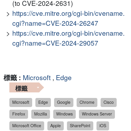
(to CVE-2024-2631)
https://cve.mitre.org/cgi-bin/cvename.
cgi?name=CVE-2024-26247
https://cve.mitre.org/cgi-bin/cvename.
cgi?name=CVE-2024-29057
標籤 :
Microsoft
,
Edge
標籤
Microsoft
Edge
Google
Chrome
Cisco
Firefox
Mozilla
Windows
Windows Server
Microsoft Office
Apple
SharePoint
iOS