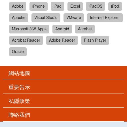
Adobe
iPhone
iPad
Excel
iPadOS
iPod
Apache
Visual Studio
VMware
Internet Explorer
Microsoft 365 Apps
Android
Acrobat
Acrobat Reader
Adobe Reader
Flash Player
Oracle
網站地圖
重要告示
私隱政策
聯絡我們