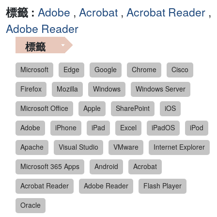
標籤 :
Adobe
,
Acrobat
,
Acrobat Reader
,
Adobe Reader
標籤
Microsoft
Edge
Google
Chrome
Cisco
Firefox
Mozilla
Windows
Windows Server
Microsoft Office
Apple
SharePoint
iOS
Adobe
iPhone
iPad
Excel
iPadOS
iPod
Apache
Visual Studio
VMware
Internet Explorer
Microsoft 365 Apps
Android
Acrobat
Acrobat Reader
Adobe Reader
Flash Player
Oracle