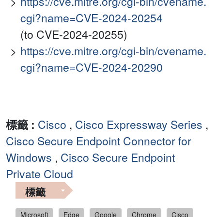
https://cve.mitre.org/cgi-bin/cvename.
cgi?name=CVE-2024-20254
(to CVE-2024-20255)
https://cve.mitre.org/cgi-bin/cvename.
cgi?name=CVE-2024-20290
標籤 :
Cisco
,
Cisco Expressway Series
,
Cisco Secure Endpoint Connector for
Windows
,
Cisco Secure Endpoint
Private Cloud
標籤
Microsoft
Edge
Google
Chrome
Cisco