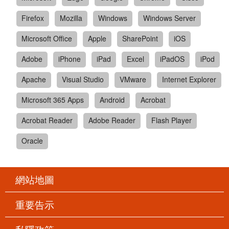
Firefox
Mozilla
Windows
Windows Server
Microsoft Office
Apple
SharePoint
iOS
Adobe
iPhone
iPad
Excel
iPadOS
iPod
Apache
Visual Studio
VMware
Internet Explorer
Microsoft 365 Apps
Android
Acrobat
Acrobat Reader
Adobe Reader
Flash Player
Oracle
網站地圖
重要告示