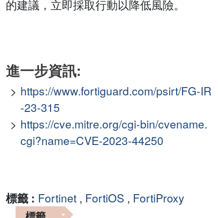
的建議，立即採取行動以降低風險。
進一步資訊:
https://www.fortiguard.com/psirt/FG-IR
-23-315
https://cve.mitre.org/cgi-bin/cvename.
cgi?name=CVE-2023-44250
標籤 :
Fortinet
,
FortiOS
,
FortiProxy
標籤