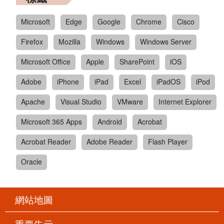
Microsoft
Edge
Google
Chrome
Cisco
Firefox
Mozilla
Windows
Windows Server
Microsoft Office
Apple
SharePoint
iOS
Adobe
iPhone
iPad
Excel
iPadOS
iPod
Apache
Visual Studio
VMware
Internet Explorer
Microsoft 365 Apps
Android
Acrobat
Acrobat Reader
Adobe Reader
Flash Player
Oracle
網站地圖
重要告示