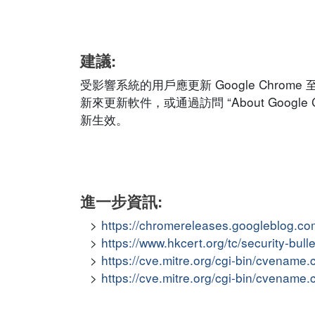
建議:
受影響系統的用戶應更新 Google Chrome
新來更新軟件，或通過訪問 “About Google
新生效。
進一步資訊:
https://chromereleases.googleblog.co
https://www.hkcert.org/tc/security-bul
https://cve.mitre.org/cgi-bin/cvena
https://cve.mitre.org/cgi-bin/cvena