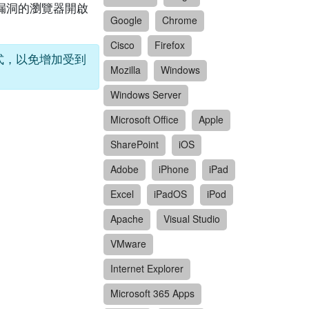
含有漏洞的瀏覽器開啟
Google
Chrome
Cisco
Firefox
程式，以免增加受到
Mozilla
Windows
Windows Server
Microsoft Office
Apple
SharePoint
iOS
Adobe
iPhone
iPad
Excel
iPadOS
iPod
Apache
Visual Studio
VMware
Internet Explorer
Microsoft 365 Apps