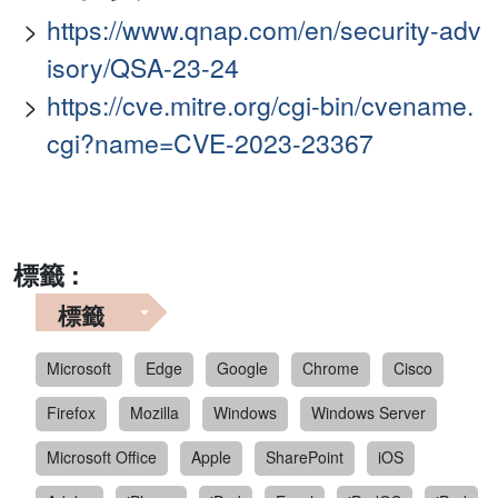
https://www.qnap.com/en/security-adv
isory/QSA-23-24
https://cve.mitre.org/cgi-bin/cvename.
cgi?name=CVE-2023-23367
標籤 :
標籤
Microsoft
Edge
Google
Chrome
Cisco
Firefox
Mozilla
Windows
Windows Server
Microsoft Office
Apple
SharePoint
iOS