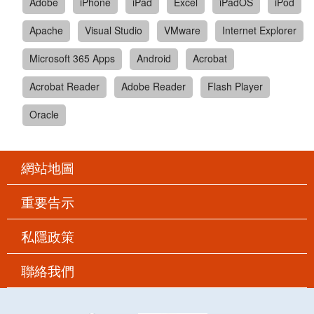
Adobe
iPhone
iPad
Excel
iPadOS
iPod
Apache
Visual Studio
VMware
Internet Explorer
Microsoft 365 Apps
Android
Acrobat
Acrobat Reader
Adobe Reader
Flash Player
Oracle
網站地圖
重要告示
私隱政策
聯絡我們