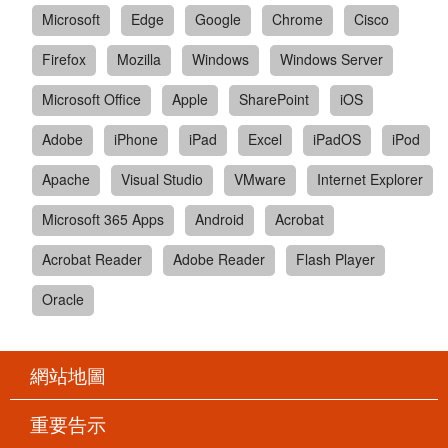
Microsoft
Edge
Google
Chrome
Cisco
Firefox
Mozilla
Windows
Windows Server
Microsoft Office
Apple
SharePoint
iOS
Adobe
iPhone
iPad
Excel
iPadOS
iPod
Apache
Visual Studio
VMware
Internet Explorer
Microsoft 365 Apps
Android
Acrobat
Acrobat Reader
Adobe Reader
Flash Player
Oracle
網站地圖
重要告示