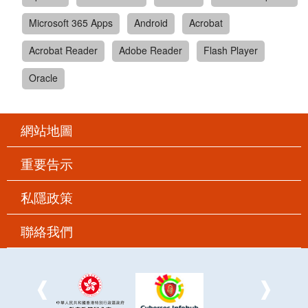
Microsoft 365 Apps
Android
Acrobat
Acrobat Reader
Adobe Reader
Flash Player
Oracle
網站地圖
重要告示
私隱政策
聯絡我們