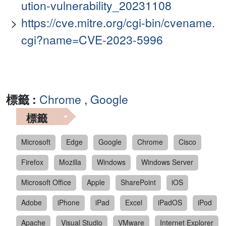
ution-vulnerability_20231108
https://cve.mitre.org/cgi-bin/cvename.
cgi?name=CVE-2023-5996
標籤 :
Chrome
,
Google
標籤
Microsoft
Edge
Google
Chrome
Cisco
Firefox
Mozilla
Windows
Windows Server
Microsoft Office
Apple
SharePoint
iOS
Adobe
iPhone
iPad
Excel
iPadOS
iPod
Apache
Visual Studio
VMware
Internet Explorer