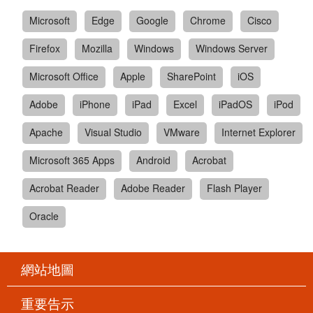
Microsoft
Edge
Google
Chrome
Cisco
Firefox
Mozilla
Windows
Windows Server
Microsoft Office
Apple
SharePoint
iOS
Adobe
iPhone
iPad
Excel
iPadOS
iPod
Apache
Visual Studio
VMware
Internet Explorer
Microsoft 365 Apps
Android
Acrobat
Acrobat Reader
Adobe Reader
Flash Player
Oracle
網站地圖
重要告示