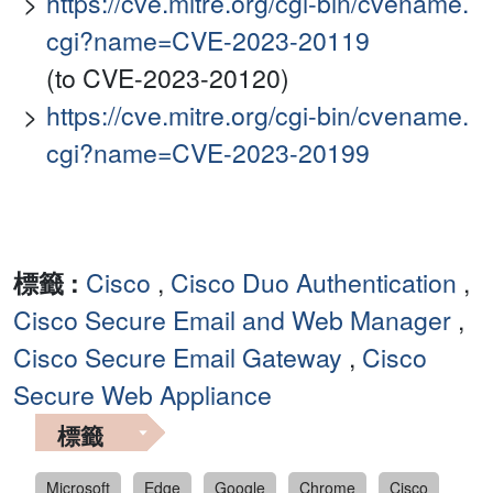
https://cve.mitre.org/cgi-bin/cvename.
cgi?name=CVE-2023-20119
(to CVE-2023-20120)
https://cve.mitre.org/cgi-bin/cvename.
cgi?name=CVE-2023-20199
標籤 :
Cisco
,
Cisco Duo Authentication
,
Cisco Secure Email and Web Manager
,
Cisco Secure Email Gateway
,
Cisco
Secure Web Appliance
標籤
Microsoft
Edge
Google
Chrome
Cisco