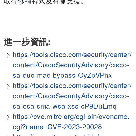
取得修補程式及有關支援。
進一步資訊:
https://tools.cisco.com/security/center/
content/CiscoSecurityAdvisory/cisco-
sa-duo-mac-bypass-OyZpVPnx
https://tools.cisco.com/security/center/
content/CiscoSecurityAdvisory/cisco-
sa-esa-sma-wsa-xss-cP9DuEmq
https://cve.mitre.org/cgi-bin/cvename.
cgi?name=CVE-2023-20028