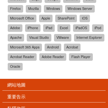
Firefox
Mozilla
Windows
Windows Server
Microsoft Office
Apple
SharePoint
iOS
Adobe
iPhone
iPad
Excel
iPadOS
iPod
Apache
Visual Studio
VMware
Internet Explorer
Microsoft 365 Apps
Android
Acrobat
Acrobat Reader
Adobe Reader
Flash Player
Oracle
網站地圖
重要告示