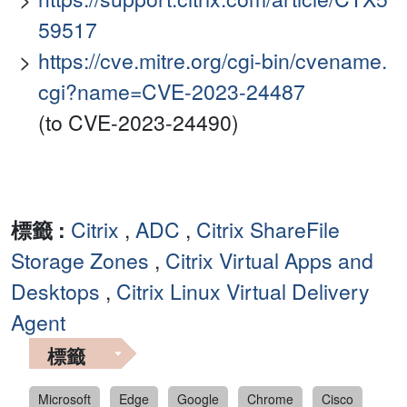
59517
https://cve.mitre.org/cgi-bin/cvename.
cgi?name=CVE-2023-24487
(to CVE-2023-24490)
標籤 :
Citrix
,
ADC
,
Citrix ShareFile
Storage Zones
,
Citrix Virtual Apps and
Desktops
,
Citrix Linux Virtual Delivery
Agent
標籤
Microsoft
Edge
Google
Chrome
Cisco