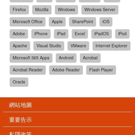
Firefox
Mozilla
Windows
Windows Server
Microsoft Office
Apple
SharePoint
iOS
Adobe
iPhone
iPad
Excel
iPadOS
iPod
Apache
Visual Studio
VMware
Internet Explorer
Microsoft 365 Apps
Android
Acrobat
Acrobat Reader
Adobe Reader
Flash Player
Oracle
網站地圖
重要告示
私隱政策