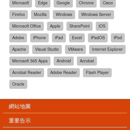
Microsoft
Edge
Google
Chrome
Cisco
Firefox
Mozilla
Windows
Windows Server
Microsoft Office
Apple
SharePoint
iOS
Adobe
iPhone
iPad
Excel
iPadOS
iPod
Apache
Visual Studio
VMware
Internet Explorer
Microsoft 365 Apps
Android
Acrobat
Acrobat Reader
Adobe Reader
Flash Player
Oracle
網站地圖
重要告示