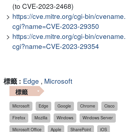
(to CVE-2023-2468)
https://cve.mitre.org/cgi-bin/cvename.
cgi?name=CVE-2023-29350
https://cve.mitre.org/cgi-bin/cvename.
cgi?name=CVE-2023-29354
標籤 :
Edge
,
Microsoft
標籤
Microsoft
Edge
Google
Chrome
Cisco
Firefox
Mozilla
Windows
Windows Server
Microsoft Office
Apple
SharePoint
iOS