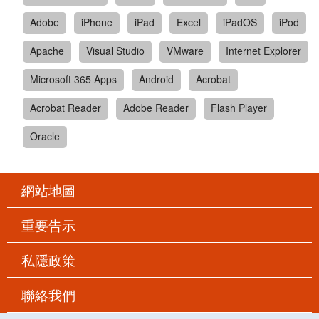
Adobe
iPhone
iPad
Excel
iPadOS
iPod
Apache
Visual Studio
VMware
Internet Explorer
Microsoft 365 Apps
Android
Acrobat
Acrobat Reader
Adobe Reader
Flash Player
Oracle
網站地圖
重要告示
私隱政策
聯絡我們