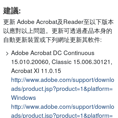
建議:
更新 Adobe Acrobat及Reader至以下版本
以應對以上問題。更新可透過產品本身的
自動更新裝置或下列網址更新其軟件:
Adobe Acrobat DC Continuous
15.010.20060, Classic 15.006.30121,
Acrobat XI 11.0.15
http://www.adobe.com/support/downlo
ads/product.jsp?product=1&platform=
Windows
http://www.adobe.com/support/downlo
ads/product.jsp?product=1&platform=