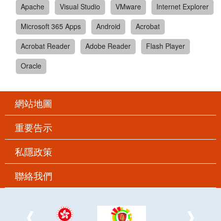
Apache
Visual Studio
VMware
Internet Explorer
Microsoft 365 Apps
Android
Acrobat
Acrobat Reader
Adobe Reader
Flash Player
Oracle
網站地圖
重要告示
私隱政策
聯絡我們