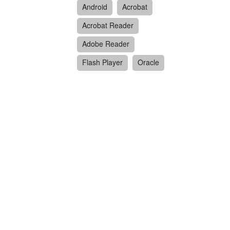
Android
Acrobat
Acrobat Reader
Adobe Reader
Flash Player
Oracle