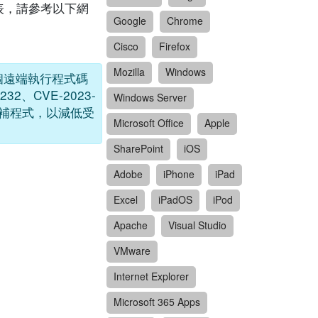
列表，請參考以下網
Google
Chrome
Cisco
Firefox
Mozilla
Windows
外，多個遠端執行程式碼
8232、CVE-2023-
Windows Server
裝修補程式，以減低受
Microsoft Office
Apple
SharePoint
iOS
Adobe
iPhone
iPad
Excel
iPadOS
iPod
Apache
Visual Studio
VMware
Internet Explorer
Microsoft 365 Apps