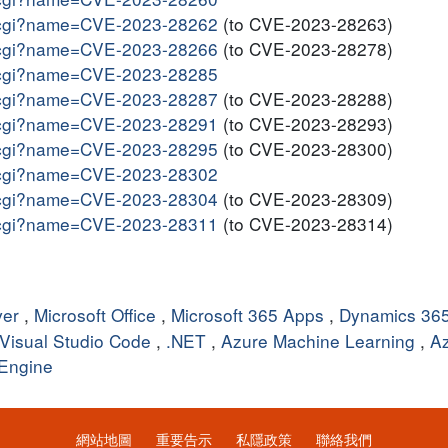
me.cgi?name=CVE-2023-28262
(to CVE-2023-28263)
me.cgi?name=CVE-2023-28266
(to CVE-2023-28278)
me.cgi?name=CVE-2023-28285
me.cgi?name=CVE-2023-28287
(to CVE-2023-28288)
me.cgi?name=CVE-2023-28291
(to CVE-2023-28293)
me.cgi?name=CVE-2023-28295
(to CVE-2023-28300)
me.cgi?name=CVE-2023-28302
me.cgi?name=CVE-2023-28304
(to CVE-2023-28309)
me.cgi?name=CVE-2023-28311
(to CVE-2023-28314)
ver
,
Microsoft Office
,
Microsoft 365 Apps
,
Dynamics 36
Visual Studio Code
,
.NET
,
Azure Machine Learning
,
Az
 Engine
網站地圖
重要告示
私隱政策
聯絡我們