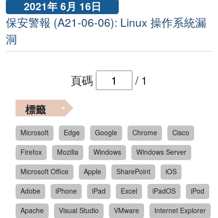
2021年 6月 16日
保安警報 (A21-06-06): Linux 操作系統漏
洞
頁碼
/
1
標籤
Microsoft
Edge
Google
Chrome
Cisco
Firefox
Mozilla
Windows
Windows Server
Microsoft Office
Apple
SharePoint
iOS
Adobe
iPhone
iPad
Excel
iPadOS
iPod
Apache
Visual Studio
VMware
Internet Explorer