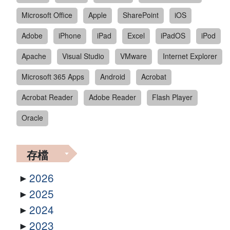
Microsoft Office
Apple
SharePoint
iOS
Adobe
iPhone
iPad
Excel
iPadOS
iPod
Apache
Visual Studio
VMware
Internet Explorer
Microsoft 365 Apps
Android
Acrobat
Acrobat Reader
Adobe Reader
Flash Player
Oracle
存檔
2026
2025
2024
2023