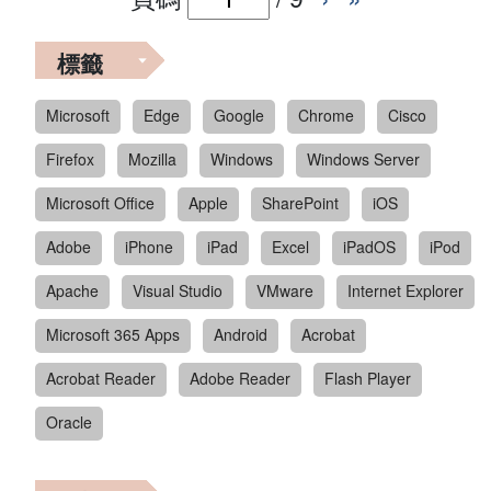
標籤
Microsoft
Edge
Google
Chrome
Cisco
Firefox
Mozilla
Windows
Windows Server
Microsoft Office
Apple
SharePoint
iOS
Adobe
iPhone
iPad
Excel
iPadOS
iPod
Apache
Visual Studio
VMware
Internet Explorer
Microsoft 365 Apps
Android
Acrobat
Acrobat Reader
Adobe Reader
Flash Player
Oracle