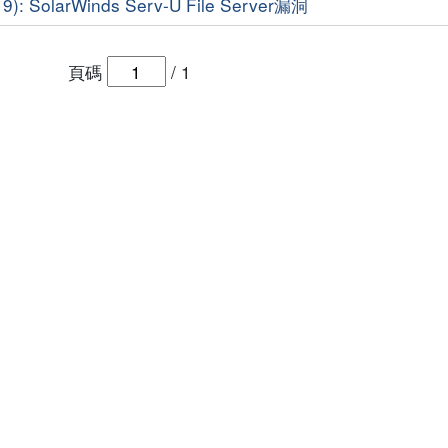
: SolarWinds Serv-U File Server漏洞
頁碼
/
1