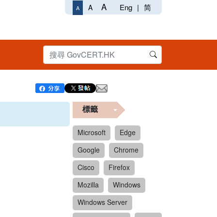
A
Eng
|
简
A
A
標籤
Microsoft
Edge
Google
Chrome
Cisco
Firefox
Mozilla
Windows
Windows Server