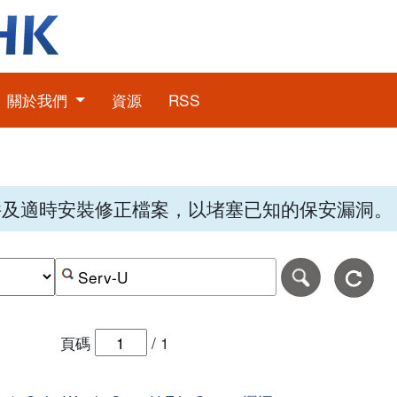
關於我們
資源
RSS
件及適時安裝修正檔案，以堵塞已知的保安漏洞。
期，格式為日日-月月-年年年年。
日期範圍的結束日期，格式為日日-月月-年年年年。
按關鍵字或 CVE ID 搜尋保安警報
頁碼
/
1