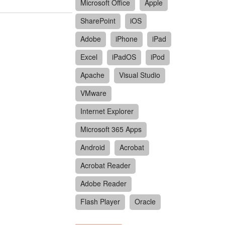
Microsoft Office
Apple
SharePoint
iOS
Adobe
iPhone
iPad
Excel
iPadOS
iPod
Apache
Visual Studio
VMware
Internet Explorer
Microsoft 365 Apps
Android
Acrobat
Acrobat Reader
Adobe Reader
Flash Player
Oracle